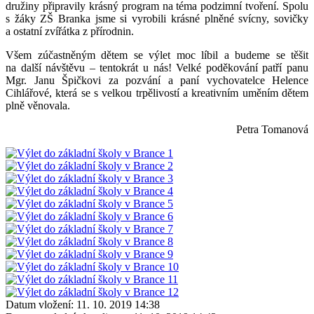
družiny připravily krásný program na téma podzimní tvoření. Spolu
s žáky ZŠ Branka jsme si vyrobili krásné plněné svícny, sovičky
a ostatní zvířátka z přírodnin.
Všem zúčastněným dětem se výlet moc líbil a budeme se těšit
na další návštěvu – tentokrát u nás! Velké poděkování patří panu
Mgr. Janu Špičkovi za pozvání a paní vychovatelce Helence
Cihlářové, která se s velkou trpělivostí a kreativním uměním dětem
plně věnovala.
Petra Tomanová
Datum vložení:
11. 10. 2019 14:38