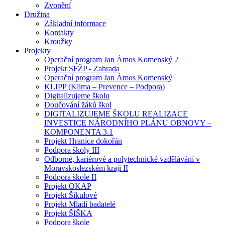
Zvonění
Družina
Základní informace
Kontakty
Kroužky
Projekty
Operační program Jan Ámos Komenský 2
Projekt SFŽP - Zahrada
Operační program Jan Ámos Komenský
KLIPP (Klima – Prevence – Podpora)
Digitalizujeme školu
Doučování žáků škol
DIGITALIZUJEME ŠKOLU REALIZACE
INVESTICE NÁRODNÍHO PLÁNU OBNOVY –
KOMPONENTA 3.1
Projekt Hranice dokořán
Podpora školy III
Odborné, kariérové a polytechnické vzdělávání v
Moravskoslezském kraji II
Podpora škole II
Projekt OKAP
Projekt Šikulové
Projekt Mladí badatelé
Projekt ŠIŠKA
Podpora škole