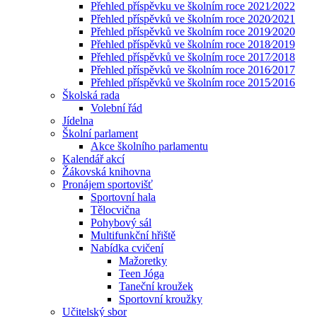
Přehled příspěvku ve školním roce 2021⁄2022
Přehled příspěvků ve školním roce 2020⁄2021
Přehled příspěvků ve školním roce 2019⁄2020
Přehled příspěvků ve školním roce 2018⁄2019
Přehled příspěvků ve školním roce 2017⁄2018
Přehled příspěvků ve školním roce 2016⁄2017
Přehled příspěvků ve školním roce 2015⁄2016
Školská rada
Volební řád
Jídelna
Školní parlament
Akce školního parlamentu
Kalendář akcí
Žákovská knihovna
Pronájem sportovišť
Sportovní hala
Tělocvična
Pohybový sál
Multifunkční hřiště
Nabídka cvičení
Mažoretky
Teen Jóga
Taneční kroužek
Sportovní kroužky
Učitelský sbor