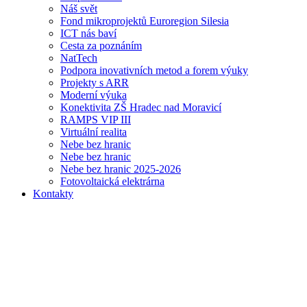
Náš svět
Fond mikroprojektů Euroregion Silesia
ICT nás baví
Cesta za poznáním
NatTech
Podpora inovativních metod a forem výuky
Projekty s ARR
Moderní výuka
Konektivita ZŠ Hradec nad Moravicí
RAMPS VIP III
Virtuální realita
Nebe bez hranic
Nebe bez hranic
Nebe bez hranic 2025-2026
Fotovoltaická elektrárna
Kontakty