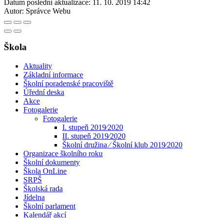
Datum poslední aktualizace:
11. 10. 2019 14:42
Autor:
Správce Webu
Škola
Aktuality
Základní informace
Školní poradenské pracoviště
Úřední deska
Akce
Fotogalerie
Fotogalerie
I. stupeň 2019⁄2020
II. stupeň 2019⁄2020
Školní družina ⁄ Školní klub 2019⁄2020
Organizace školního roku
Školní dokumenty
Škola OnLine
SRPŠ
Školská rada
Jídelna
Školní parlament
Kalendář akcí