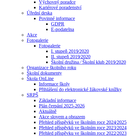
Výchovný poradce
Kariérové poradenství
Úřední deska
Povinné informace
GDPR
E-podatelna
Akce
Fotogalerie
Fotogalerie
I. stupeň 2019⁄2020
II. stupeň 2019⁄2020
Školní družina ⁄ Školní klub 2019⁄2020
Organizace školního roku
Školní dokumenty
Škola OnLine
Informace školy
Přihlášení do elektronické žákovské knížky
SRPŠ
Základní informace
Plán čerpání 2025-2026
Aktuálně
Akce slovem a obrazem
Přehled příspěvků ve školním roce 2024⁄2025
Přehled příspěvků ve školním roce 2023⁄2024
Přehled příspěvku ve školním roce 2022⁄2023