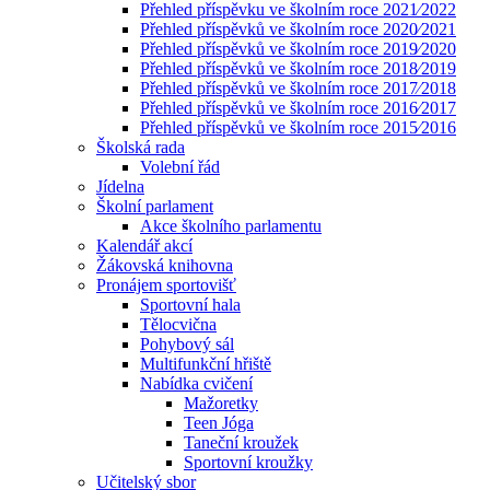
Přehled příspěvku ve školním roce 2021⁄2022
Přehled příspěvků ve školním roce 2020⁄2021
Přehled příspěvků ve školním roce 2019⁄2020
Přehled příspěvků ve školním roce 2018⁄2019
Přehled příspěvků ve školním roce 2017⁄2018
Přehled příspěvků ve školním roce 2016⁄2017
Přehled příspěvků ve školním roce 2015⁄2016
Školská rada
Volební řád
Jídelna
Školní parlament
Akce školního parlamentu
Kalendář akcí
Žákovská knihovna
Pronájem sportovišť
Sportovní hala
Tělocvična
Pohybový sál
Multifunkční hřiště
Nabídka cvičení
Mažoretky
Teen Jóga
Taneční kroužek
Sportovní kroužky
Učitelský sbor