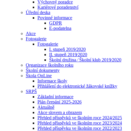
Výchovný poradce
Kariérové poradenství
Úřední deska
Povinné informace
GDPR
E-podatelna
Akce
Fotogalerie
Fotogalerie
I. stupeň 2019⁄2020
II. stupeň 2019⁄2020
Školní družina ⁄ Školní klub 2019⁄2020
Organizace školního roku
Školní dokumenty
Škola OnLine
Informace školy
Přihlášení do elektronické žákovské knížky
SRPŠ
Základní informace
Plán čerpání 2025-2026
Aktuálně
Akce slovem a obrazem
Přehled příspěvků ve školním roce 2024⁄2025
Přehled příspěvků ve školním roce 2023⁄2024
Přehled příspěvku ve školním roce 2022⁄2023