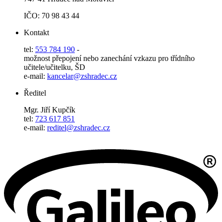
IČO: 70 98 43 44
Kontakt
tel:
553 784 190
-
možnost přepojení nebo zanechání vzkazu pro třídního
učitele/učitelku, ŠD
e-mail:
kancelar@zshradec.cz
Ředitel
Mgr. Jiří Kupčík
tel:
723 617 851
e-mail:
reditel@zshradec.cz