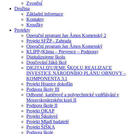
Zvonění
Družina
Základní informace
Kontakty
Kroužky
Projekty
Operační program Jan Ámos Komenský 2
Projekt SFŽP - Zahrada
Operační program Jan Ámos Komenský
KLIPP (Klima – Prevence – Podpora)
Digitalizujeme školu
Doučování žáků škol
DIGITALIZUJEME ŠKOLU REALIZACE
INVESTICE NÁRODNÍHO PLÁNU OBNOVY –
KOMPONENTA 3.1
Projekt Hranice dokořán
Podpora školy III
Odborné, kariérové a polytechnické vzdělávání v
Moravskoslezském kraji II
Podpora škole II
Projekt OKAP
Projekt Šikulové
Projekt Mladí badatelé
Projekt ŠIŠKA
Podpora škole