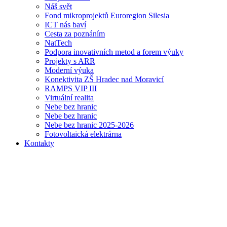
Náš svět
Fond mikroprojektů Euroregion Silesia
ICT nás baví
Cesta za poznáním
NatTech
Podpora inovativních metod a forem výuky
Projekty s ARR
Moderní výuka
Konektivita ZŠ Hradec nad Moravicí
RAMPS VIP III
Virtuální realita
Nebe bez hranic
Nebe bez hranic
Nebe bez hranic 2025-2026
Fotovoltaická elektrárna
Kontakty