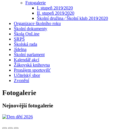
Fotogalerie
I. stupeň 2019⁄2020
II. stupeň 2019⁄2020
Školní družina ⁄ Školní klub 2019⁄2020
Organizace školního roku
Školní dokumenty
Škola OnLine
SRPŠ
Školská rada
Jídelna
Školní parlament
Kalendář akcí
Žákovská knihovna
Pronájem sportovišť
Učitelský sbor
Zvonění
Fotogalerie
Nejnovější fotogalerie